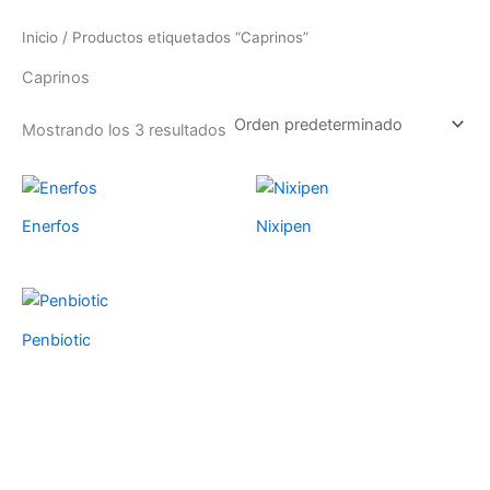
Ir
Inicio
/ Productos etiquetados “Caprinos”
al
contenido
Caprinos
Mostrando los 3 resultados
Enerfos
Nixipen
Penbiotic