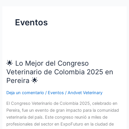
Ir
al
contenido
Eventos
🌟
Lo
🌟 Lo Mejor del Congreso
Mejor
del
Veterinario de Colombia 2025 en
Congreso
Pereira 🌟
Veterinario
de
Deja un comentario
/
Eventos
/
Andvet Veterinary
Colombia
El Congreso Veterinario de Colombia 2025, celebrado en
2025
Pereira, fue un evento de gran impacto para la comunidad
en
veterinaria del país. Este congreso reunió a miles de
Pereira
profesionales del sector en ExpoFuturo en la ciudad de
🌟